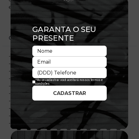
esquerda assegura a autenticidade do cap.
CARACTERÍSTICAS
- Aba Reta
- Copa Desestruturada
- Fechamento: Strapback
- Bordado Frontal
- Recortes Com Estampa Fullprint
- Flag Bordada
- Material: Nylon
- Composição: 100% Poliéster
- Importado
- Licença Oficial