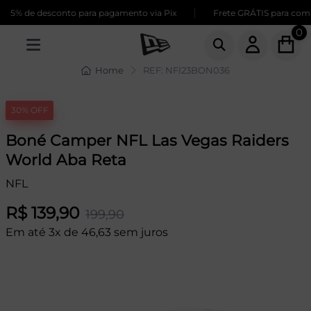
|
5% de desconto para pagamento via Pix
Frete GRÁTIS para compr
0
Home
REF: NFI23BON036
30% OFF
Boné Camper NFL Las Vegas Raiders
World Aba Reta
NFL
R$ 139,90
199,90
Em até 3x de 46,63 sem juros