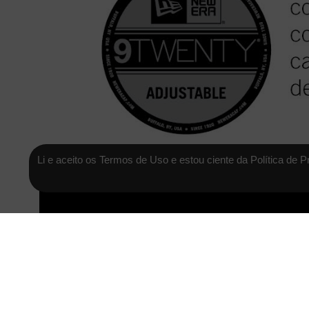
Li e aceito os Termos de Uso e estou ciente da Política de P