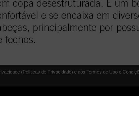
rivacidade (
Políticas de Privacidade
) e dos Termos de Uso e Condiçõ