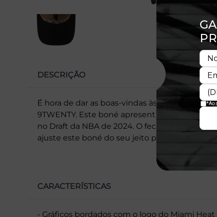
DESCRIÇÃO
É hora de dar as boas-vindas às mais novas es
9TWENTY. Este boné apresenta o mesmo desig
no Draft da NBA de 2024. O fechamento tipo 
ajuste este boné do seu jeito para o máximo c
CARACTERÍSTICAS
- Gráficos bordados com o logo do Miami Heat 