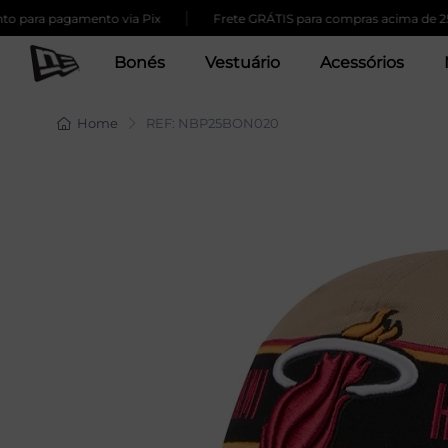
|
ra pagamento via Pix
Frete GRÁTIS para compras acima de 259,00
Bonés
Vestuário
Acessórios
Home
REF: NBP25BON020