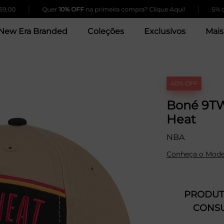
|
|
Quer
10% OFF
na primeira compra? Clique Aqui!
5% de des
New Era Branded
Coleções
Exclusivos
Mais
40% OFF
Boné 9TW
Heat
NBA
Conheça o Mode
PRODUTO
CONSU