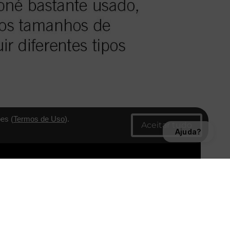
es (
Termos de Uso
).
Ajuda?