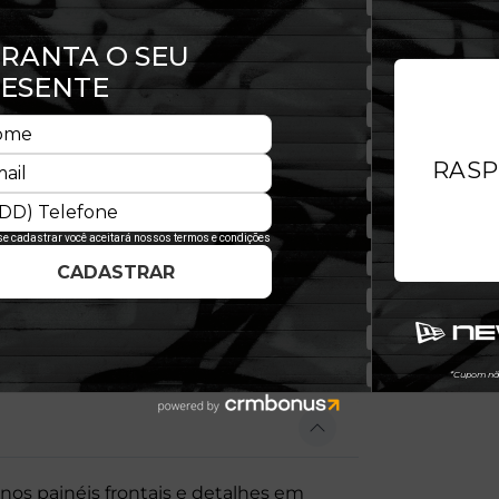
trelas da NBA com este boné ajustável
n gráfico usado pelos convocados
D-Ring de tecido permite que você
onforto.
nos painéis frontais e detalhes em