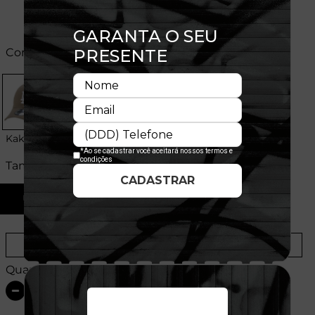
Cores:
Kaki
Tamanhos:
U
Provador Virtual
Tabela de Medidas
Quantidade: