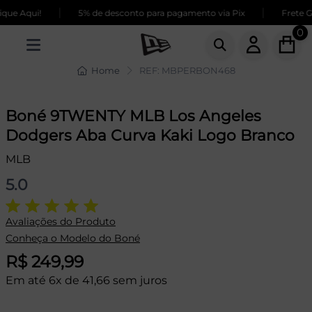
|
|
e Aqui!
5% de desconto para pagamento via Pix
Frete GRÁ
0
Home
REF: MBPERBON468
Boné 9TWENTY MLB Los Angeles
Dodgers Aba Curva Kaki Logo Branco
MLB
5.0
Avaliações do Produto
Conheça o Modelo do Boné
R$ 249,99
Em até 6x de 41,66 sem juros