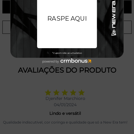
ADICIONAR AO CARRINHO
ADICIONAR A LISTA DE DESEJOS
AVALIAÇÕES DO PRODUTO
Djenifer Marchioro
04/01/2024
Lindo e versátil
Qualidade indiscutível, cor coringa e qualidade que só a New Era tem!