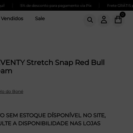
|
5% de desconto para pagamento via Pix
Frete GRÁTIS para co
0
 Vendidos
Sale
VENTY Stretch Snap Red Bull
eam
lo do Boné
 SEM ESTOQUE DÍSPONÍVEL NO SITE,
LTE A DISPONIBILIDADE NAS LOJAS