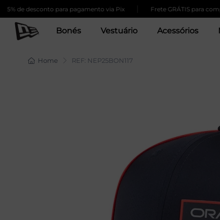
|
e desconto para pagamento via Pix
Frete GRÁTIS para compras ac
Bonés
Vestuário
Acessórios
Home
REF: NEP25BON117