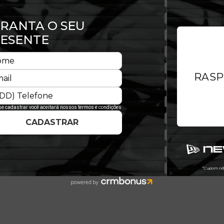
parte frontal esquerda
o
ior conforto
elho