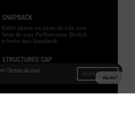
es (
Termos de Uso
).
Ajuda?