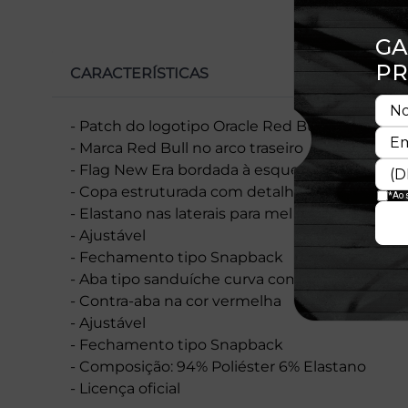
CARACTERÍSTICAS
- Patch do logotipo Oracle Red Bull Racing na 
- Marca Red Bull no arco traseiro
- Flag New Era bordada à esquerda
- Copa estruturada com detalhes em vermelh
- Elastano nas laterais para melhor ajuste e ma
- Ajustável
- Fechamento tipo Snapback
- Aba tipo sanduíche curva com interior verm
- Contra-aba na cor vermelha
- Ajustável
- Fechamento tipo Snapback
- Composição: 94% Poliéster 6% Elastano
- Licença oficial