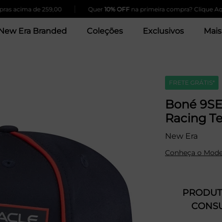
|
|
ima de 259,00
Quer
10% OFF
na primeira compra? Clique Aqui!
New Era Branded
Coleções
Exclusivos
Mais
FRETE GRÁTIS*
Boné 9SE
Racing T
New Era
Conheça o Mode
PRODUTO
CONSU