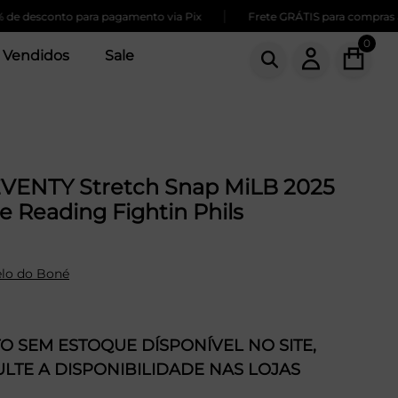
|
sconto para pagamento via Pix
Frete GRÁTIS para compras acima 
0
 Vendidos
Sale
VENTY Stretch Snap MiLB 2025
 Reading Fightin Phils
lo do Boné
 SEM ESTOQUE DÍSPONÍVEL NO SITE,
LTE A DISPONIBILIDADE NAS LOJAS