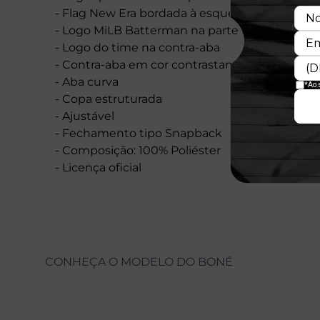
- Flag New Era bordada à esquerda
- Logo MiLB Batterman na parte traseira
- Logo do time na contra-aba
- Contra-aba em cor contrastante
- Aba curva
- Copa estruturada
- Ajustável
- Fechamento tipo Snapback
- Composição: 100% Poliéster
- Licença oficial
CONHEÇA O MODELO DO BONÉ