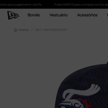
|
ra pagamento via Pix
Frete GRÁTIS para compras acima de 259,00
Bonés
Vestuário
Acessórios
Home
REF: MBP25BON573