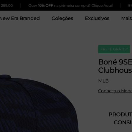
|
|
Quer
10% OFF
na primeira compra? Clique Aqui!
5% de de
New Era Branded
Coleções
Exclusivos
Mais
FRETE GRÁTIS*
Boné 9SE
Clubhouse
MLB
Conheça o Mode
PRODUTO
CONSU