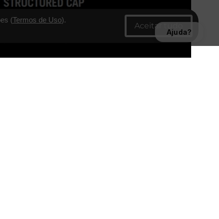
es (
Termos de Uso
).
Ajuda?