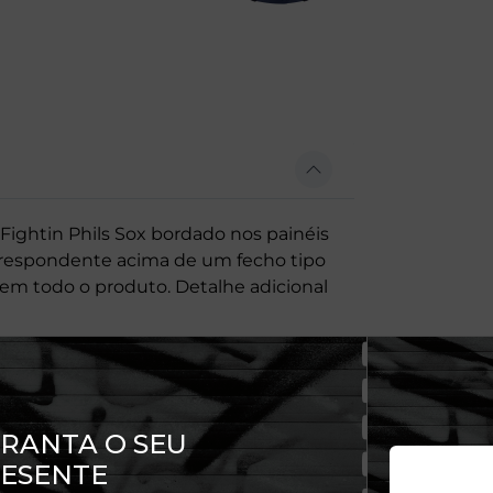
ightin Phils Sox bordado nos painéis
rrespondente acima de um fecho tipo
 em todo o produto. Detalhe adicional