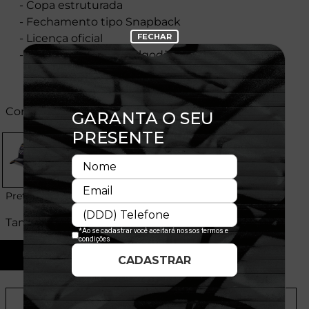
- Copa estruturada
- Fechamento tipo Snapback
- Licença oficial
- Composição: 100% Algodão
Cores:
Preto
Tamanhos:
U
Provador Virtual
Tabela de Medidas