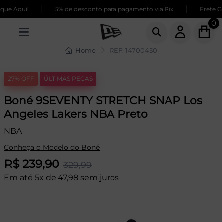
|
|
ue Aqui!
5% de desconto para pagamento via Pix
Frete GR
0
Home
REF: 14700450
27% OFF
ÚLTIMAS PEÇAS
Boné 9SEVENTY STRETCH SNAP Los
Angeles Lakers NBA Preto
NBA
Conheça o Modelo do Boné
R$ 239,90
329,99
Em até 5x de 47,98 sem juros