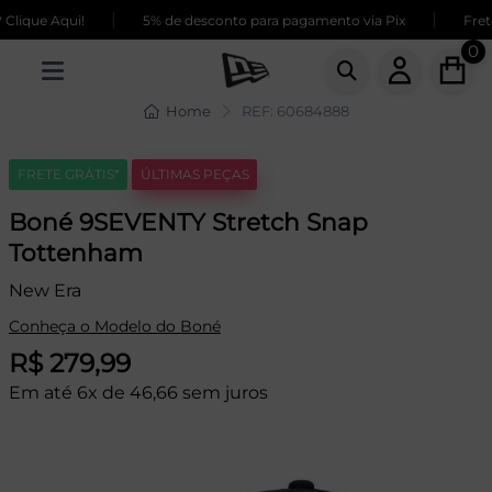
|
|
lique Aqui!
5% de desconto para pagamento via Pix
Frete
0
Home
REF: 60684888
FRETE GRÁTIS*
ÚLTIMAS PEÇAS
Boné 9SEVENTY Stretch Snap
Tottenham
New Era
Conheça o Modelo do Boné
R$ 279,99
Em até 6x de 46,66 sem juros