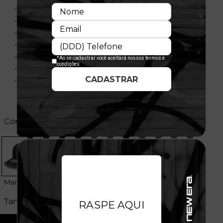
- Aba curva
- Copa frontal estruturada
- Painel frontal único
- Flag bordada no lado esquerdo
- Importado
- Licença Oficial
- Composição:
Cores:
Marinho
Tamanhos: