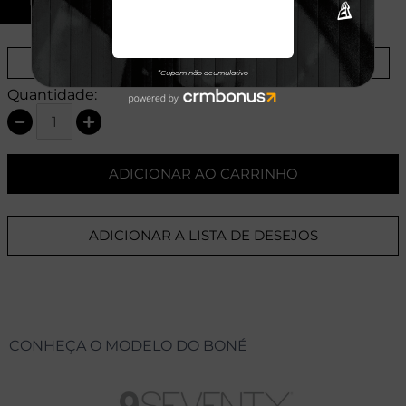
U
Provador Virtual
Tabela de Medidas
Quantidade:
ADICIONAR AO CARRINHO
ADICIONAR A LISTA DE DESEJOS
CONHEÇA O MODELO DO BONÉ