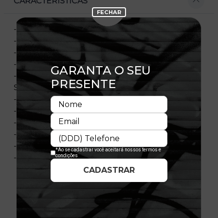
CARACTERÍSTICAS
- Silhueta 9SEVENTY Stretch Snap
- Aba curva
- Copa estruturada
- Ajustável
- Fechamento tipo Snapback com tecnologia
Stretch
- Bordado frontal oficial Kansas City Chiefs
- Flag New Era® bordada na lateral esquerda
- Estampa Bob Esponja e Patrick lateral
- Composição: 100% Poliéster
- Licença oficial
- Produto importado