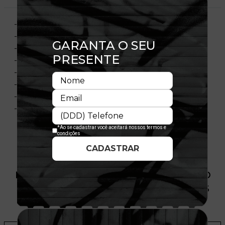
- Aba Curva
- Fechamento tipo Snapback
- Estruturado
- Bordado Frontal, Flag Bordada
- Material: Sarja
- Composição: 100% Poliéster
- Importado
- Licença Oficial
PRODUTO SEM ESTOQUE DÍSPONÍVEL NO
SITE, CONSULTE A DISPONIBILIDADE NAS
LOJAS