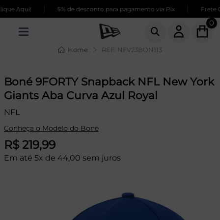
|
|
ue Aqui!
5% de desconto para pagamento via Pix
Frete GR
0
Home
REF: NFV23BON113
Boné 9FORTY Snapback NFL New York
Giants Aba Curva Azul Royal
NFL
Conheça o Modelo do Boné
R$ 219,99
Em até 5x de 44,00 sem juros