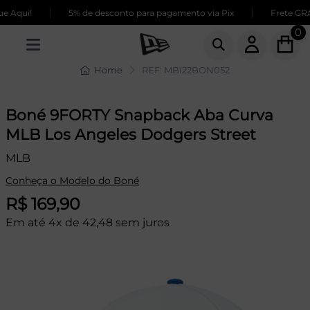
|
|
Aqui!
5% de desconto para pagamento via Pix
Frete GRÁTI
0
Home
REF: MBI22BON052
Boné 9FORTY Snapback Aba Curva
MLB Los Angeles Dodgers Street
MLB
Conheça o Modelo do Boné
R$ 169,90
Em até 4x de 42,48 sem juros