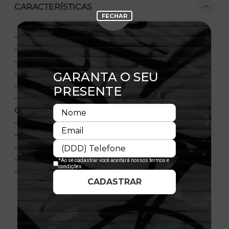
CARACTERÍSTICAS
- Aba Curva
- Estrtuturado
- Ajustável
- Fechamento Tipo Snapback
- Bordado Frontal
- Aba, Contra Aba, Botão, Ilhós, Strapback
Contrastantes
- Flag Bordada No Painel Esquerdo
- Tecido Sarja
- Composição 100% Poliéster
- Importado
- Licença Oficial