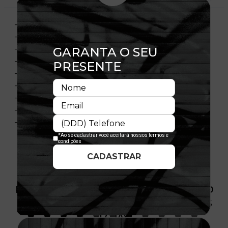
- Aba curva
- Estruturado
- Ajustável
- Fechamento tipo Snapback
- Bordado frontal
- Flag New Era bordada
- Material: Sarja
- Composição: 100% Algodão
- Licença oficial
PRODUTO SEM ESTOQUE DÍSPONÍVEL NO
SITE, CONSULTE A DISPONIBILIDADE NAS
LOJAS