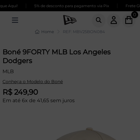
|
|
e Aqui!
5% de desconto para pagamento via Pix
Frete GRÁ
0
Home
REF: MBV25BON084
Boné 9FORTY MLB Los Angeles
Dodgers
MLB
Conheça o Modelo do Boné
R$ 249,90
Em até 6x de 41,65 sem juros