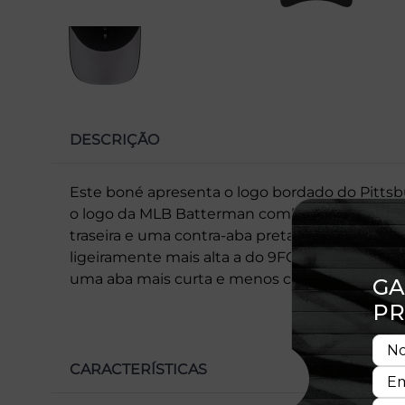
DESCRIÇÃO
Este boné apresenta o logo bordado do Pittsbu
o logo da MLB Batterman combinando acima d
traseira e uma contra-aba preta. A silhueta
ligeiramente mais alta a do 9FORTY original
uma aba mais curta e menos curva, proporcio
CARACTERÍSTICAS