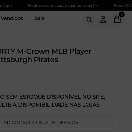
|
|
i!
5% de desconto para pagamento via Pix
Frete GRÁTIS p
0
 Vendidos
Sale
RTY M-Crown MLB Player
ittsburgh Pirates
 SEM ESTOQUE DÍSPONÍVEL NO SITE,
LTE A DISPONIBILIDADE NAS LOJAS
ADICIONAR A LISTA DE DESEJOS