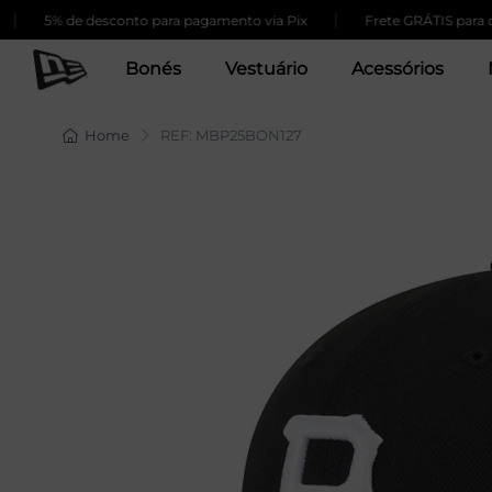
|
5% de desconto para pagamento via Pix
Frete GRÁTIS para comp
Bonés
Vestuário
Acessórios
Home
REF: MBP25BON127