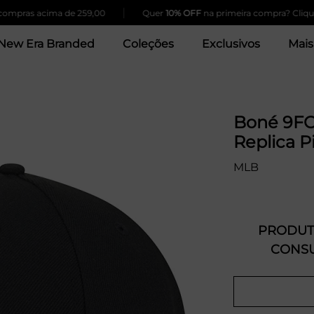
|
ras acima de 259,00
Quer
10% OFF
na primeira compra? Clique Aqu
New Era Branded
Coleções
Exclusivos
Mais
Boné 9FO
Replica P
MLB
PRODUTO
CONSU