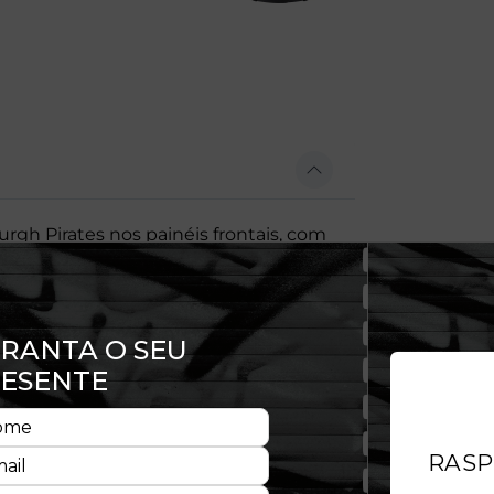
rgh Pirates nos painéis frontais, com
o fecho tipo Snapback na parte
 9FORTY M-Crown tem uma copa
. O 9FORTY M-Crown também possui
nando um visual mais moderno.