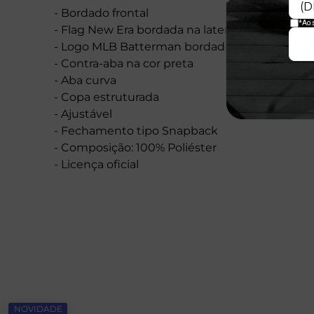
- Bordado frontal
- Flag New Era bordada na lateral esquerda
- Logo MLB Batterman bordado na traseira
- Contra-aba na cor preta
- Aba curva
- Copa estruturada
- Ajustável
- Fechamento tipo Snapback
- Composição: 100% Poliéster
- Licença oficial
NOVIDADE