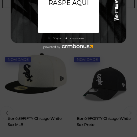
ADICIONAR A LISTA DE DESEJOS
TALVEZ VOCÊ GOSTE
NOVIDADE
NOVIDADE
Boné 59FIFTY Chicago White
Boné 9FORTY Chicago White
Sox MLB
Sox Preto