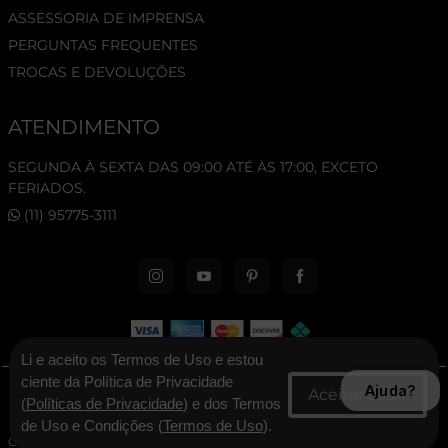
ASSESSORIA DE IMPRENSA
PERGUNTAS FREQUENTES
TROCAS E DEVOLUÇÕES
ATENDIMENTO
SEGUNDA À SEXTA DAS 09:00 ATÉ ÀS 17:00, EXCETO
FERIADOS.
(11) 95775-3111
Li e aceito os Termos de Uso e estou
ciente da Política de Privacidade
Ajuda?
© 2026 New Era Cap. Todos os direitos reservados.
(
Políticas de Privacidade
) e dos Termos
de Uso e Condições (
Termos de Uso
).
CNPJ: 06.346.545/0001-30 - New Era Brasil Ltda