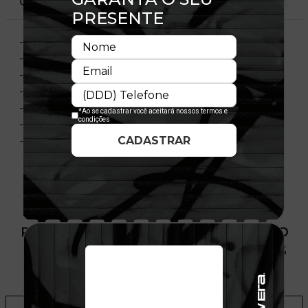
CARACTERÍSTICAS
- Modelo Ajustável
- Aba curva
- Copa frontal estruturada
- Flag bordada no lado esquerdo
- Importado
- Licença Oficial
- Composição:100% Poliéster
PRODUTO SEM ESTOQUE DÍSPONÍVEL NO
SITE, CONSULTE A DISPONIBILIDADE NAS
LOJAS