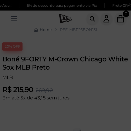
|
|
Aqui!
5% de desconto para pagamento via Pix
Frete GRÁTI
0
Home
REF: MBP26BON131
20% OFF
Boné 9FORTY M-Crown Chicago White
Sox MLB Preto
MLB
R$ 215,90
269,90
Em até 5x de 43,18 sem juros