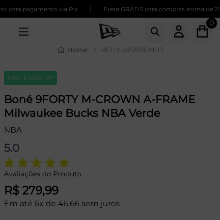
|
 para pagamento via Pix
Frete GRÁTIS para compras acima de 259
0
Home
REF: NBP26BON113
FRETE GRÁTIS*
Boné 9FORTY M-CROWN A-FRAME
Milwaukee Bucks NBA Verde
NBA
5.0
Avaliações do Produto
R$ 279,99
Em até 6x de 46,66 sem juros