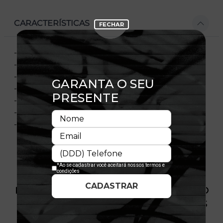
CARACTERÍSTICAS
- Modelo Ajustável
- Aba curva
- Painel frontal único e estruturado
- Flag bordada no lado esquerdo
- Importado
- Licença Oficial
- Composição:100% Algodão
PRODUTO SEM ESTOQUE DÍSPONÍVEL NO
SITE, CONSULTE A DISPONIBILIDADE NAS
LOJAS