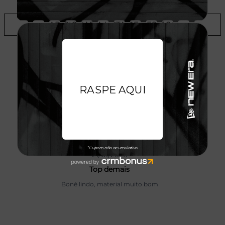
ADICIONAR A LISTA DE DESEJOS
AVALIAÇÕES DO PRODUTO
Kaique Souza
21/01/2026
Top demais
Boné lindo, material muito bom