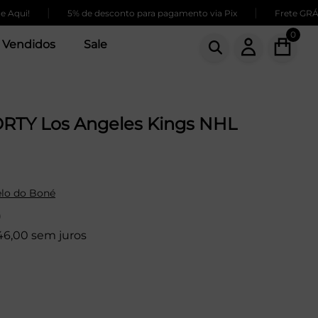
|
|
i!
5% de desconto para pagamento via Pix
Frete GRÁTIS p
0
 Vendidos
Sale
RTY Los Angeles Kings NHL
lo do Boné
9
46,00 sem juros