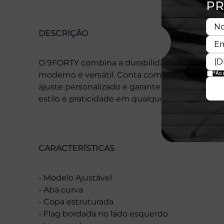
DESCRIÇÃO
O 9FORTY combina a durabilidade de um bon
moderno e versátil. Conta com aba curvada e 
ajuste personalizado e garante conforto duran
estilo e praticidade em qualquer ocasião.
CARACTERÍSTICAS
- Modelo Ajustável
- Aba curva
- Copa estruturada
- Flag bordada no lado esquerdo