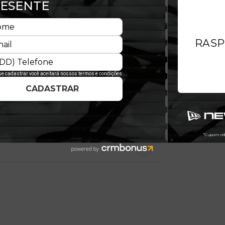
é estruturado com um design
tecnologia adjustable, que permite
te todo o uso. Um clássico que une