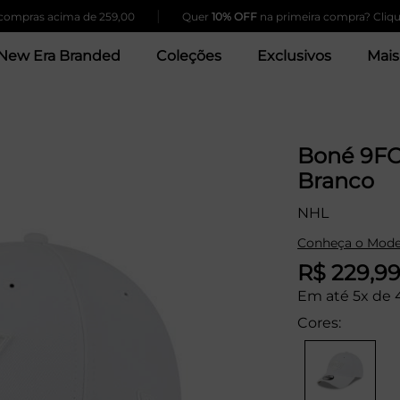
|
ras acima de 259,00
Quer
10% OFF
na primeira compra? Clique Aqu
New Era Branded
Coleções
Exclusivos
Mais
Boné 9FO
Branco
NHL
Conheça o Mode
R$ 229,9
Em até 5x de 
Cores: