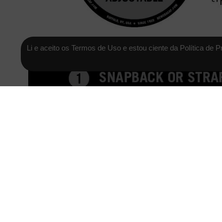
Li e aceito os Termos de Uso e estou ciente da Política de P