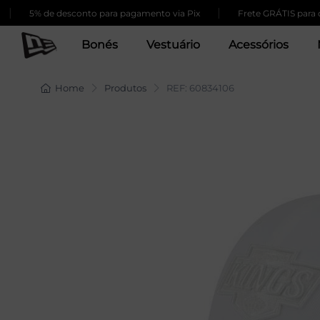
|
5% de desconto para pagamento via Pix
Frete GRÁTIS para comp
Bonés
Vestuário
Acessórios
Home
Produtos
REF: 60834106