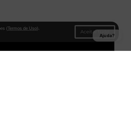
es (
Termos de Uso
).
Ajuda?