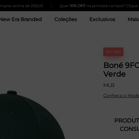
|
 acima de 259,00
Quer
10% OFF
na primeira compra? Clique Aqui!
New Era Branded
Coleções
Exclusivos
Mais
31% OFF
Boné 9FO
Verde
MLB
Conheça o Mode
PRODUTO
CONSU