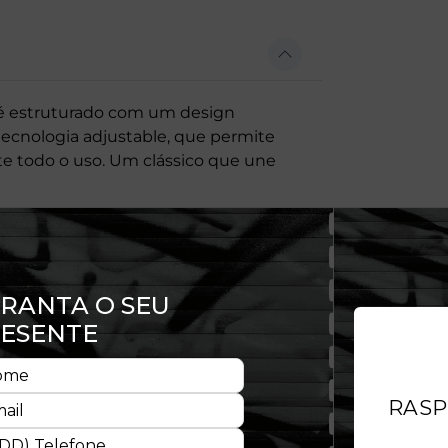
é estruturado com um design
tecnologia adjustable, que permite
te todo o uso. Um clássico que une