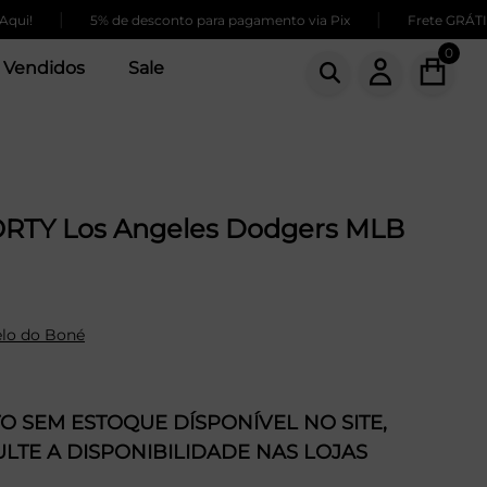
|
|
5% de desconto para pagamento via Pix
Frete GRÁTIS para
0
 Vendidos
Sale
RTY Los Angeles Dodgers MLB
lo do Boné
 SEM ESTOQUE DÍSPONÍVEL NO SITE,
LTE A DISPONIBILIDADE NAS LOJAS