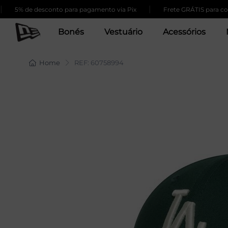
|
% de desconto para pagamento via Pix
Frete GRÁTIS para compras
Bonés
Vestuário
Acessórios
Home
REF: 60758994