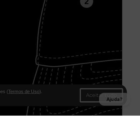
es (
Termos de Uso
).
Ajuda?