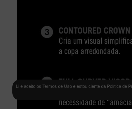
Li e aceito os Termos de Uso e estou ciente da Política de P