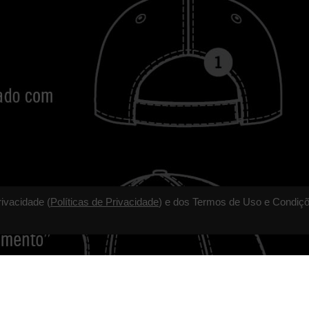
rivacidade (
Políticas de Privacidade
) e dos Termos de Uso e Condiçõ