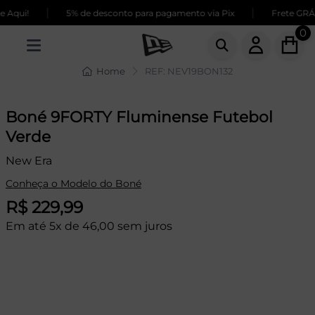
|
|
Aqui!
5% de desconto para pagamento via Pix
Frete GRÁTI
0
Home
REF: NEV19BON132
Boné 9FORTY Fluminense Futebol
Verde
New Era
Conheça o Modelo do Boné
R$ 229,99
Em até 5x de 46,00 sem juros