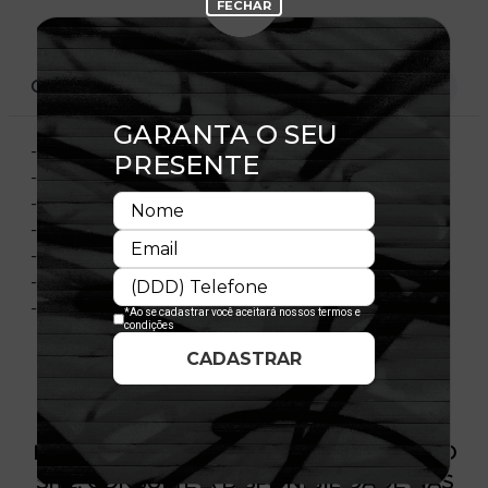
CARACTERÍSTICAS
- Modelo Ajustável
- Aba curva
- Copa estruturada
- Flag bordada no lado esquerdo
- Importado
- Licença Oficial
- Composição:65% Poliéster - 35% Algodão
PRODUTO SEM ESTOQUE DÍSPONÍVEL NO
SITE, CONSULTE A DISPONIBILIDADE NAS