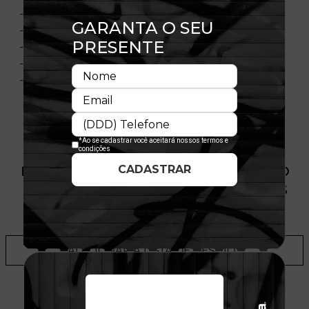
- Copa estruturada
- Flag bordada no lado esquerdo
- Importado
- Licença Oficial
- Composição:100% Algodão
PRODUTO SEM ESTOQUE DÍSPONÍVEL NO
SITE, CONSULTE A DISPONIBILIDADE NAS
LOJAS
ADICIONAR A LISTA DE DESEJOS