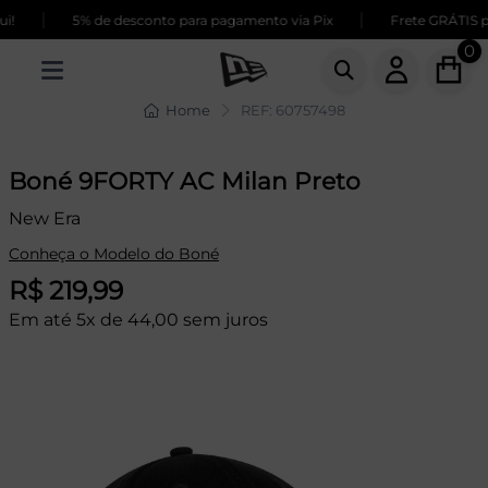
|
|
!
5% de desconto para pagamento via Pix
Frete GRÁTIS pa
0
Home
REF: 60757498
Boné 9FORTY AC Milan Preto
New Era
Conheça o Modelo do Boné
R$ 219,99
Em até 5x de 44,00 sem juros