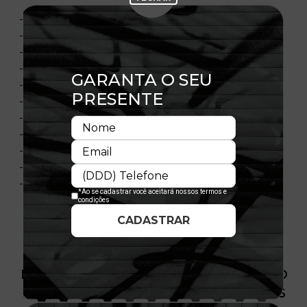
- Bordado frontal
- Bordado no lado direito
- Painel frontal único
- Flag New Era bordada à esquerda
- Painéis laterais e traseiros em mesh
- Aba curva
- Painéis frontais estruturados
- Ajustável
- Fechamento tipo Snapback
- Composição: 100% Poliéster
- Licença oficial
PRODUTO SEM ESTOQUE DÍSPONÍVEL NO
SITE, CONSULTE A DISPONIBILIDADE NAS