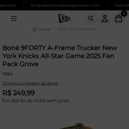
|
|
e Aqui!
5% de desconto para pagamento via Pix
Frete GRÁ
0
Home
REF: NBP25BON242
Boné 9FORTY A-Frame Trucker New
York Knicks All-Star Game 2025 Fan
Pack Grove
NBA
Conheça o Modelo do Boné
R$ 249,99
Em até 6x de 41,66 sem juros