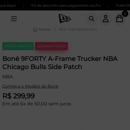
|
|
e Aqui!
5% de desconto para pagamento via Pix
Frete GRÁ
0
Home
REF: NBP26BON014
FRETE GRÁTIS*
ÚLTIMAS PEÇAS
Boné 9FORTY A-Frame Trucker NBA
Chicago Bulls Side Patch
NBA
Conheça o Modelo do Boné
R$ 299,99
Em até 6x de 50,00 sem juros