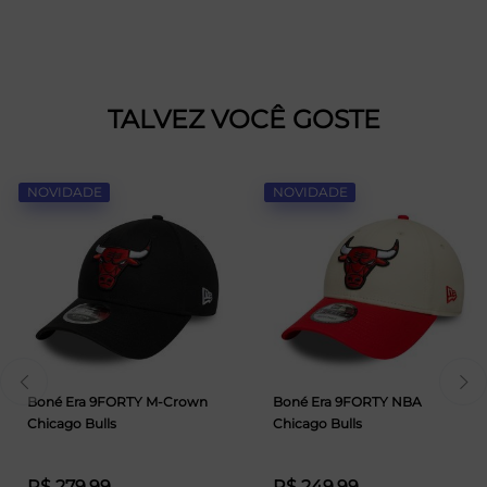
TALVEZ VOCÊ GOSTE
NOVIDADE
NOVIDADE
Boné Era 9FORTY M-Crown
Boné Era 9FORTY NBA
Chicago Bulls
Chicago Bulls
R$ 279,99
R$ 249,99