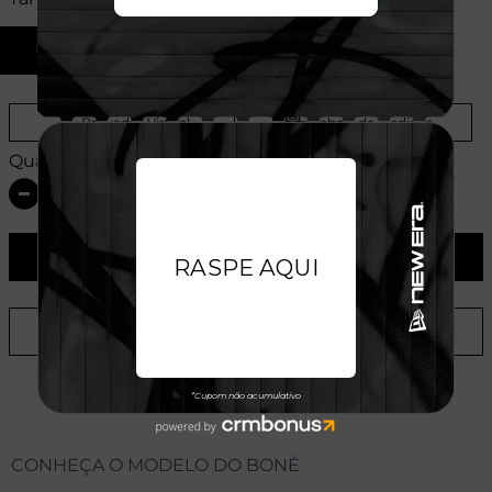
U
Provador Virtual
Tabela de Medidas
Quantidade:
ADICIONAR AO CARRINHO
ADICIONAR A LISTA DE DESEJOS
CONHEÇA O MODELO DO BONÉ