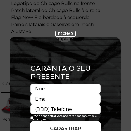
- Logotipo do Chicago Bulls na frente
- Patch lateral do Chicago Bulls à direita
- Flag New Era bordada à esquerda
- Painéis laterais e traseiros em mesh
- Ajustável
- Fechamento tipo Snapback
- Painel frontal único e estruturado
- Composição: 50% Algodão 50% Poliéster
- Licença oficial
Cores:
Vermelho
Tamanhos: