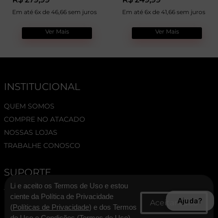
Em até 6x de 46,66 sem juros
Em até 6x de 41,66 sem juros
Ver Mais
Ver Mais
INSTITUCIONAL
QUEM SOMOS
COMPRE NO ATACADO
NOSSAS LOJAS
TRABALHE CONOSCO
SUPORTE
Li e aceito os Termos de Uso e estou
TERMOS E CONDIÇÕES
ciente da Política de Privacidade
Ajuda?
POLÍTICA DE PRIVACIDADE
(
Políticas de Privacidade
) e dos Termos