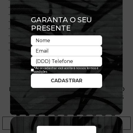
- Painéis laterais e traseiros em mesh
- Aba curva
- Painéis frontais estruturados
- Ajustável
- Fechamento tipo Snapback
- Composição: 100% Poliéster
- Licença oficial
PRODUTO SEM ESTOQUE DÍSPONÍVEL NO
SITE, CONSULTE A DISPONIBILIDADE NAS
LOJAS
ADICIONAR A LISTA DE DESEJOS