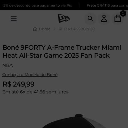
|
5% de desconto para pagamento via Pix
Frete GRÁTIS para compra
0
Home
REF: NBP25BON193
Boné 9FORTY A-Frame Trucker Miami
Heat All-Star Game 2025 Fan Pack
NBA
Conheça o Modelo do Boné
R$ 249,99
Em até 6x de 41,66 sem juros