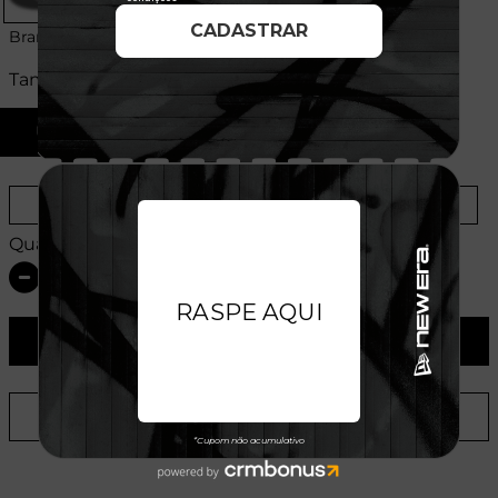
Branco/Cinza
Tamanhos:
U
Provador Virtual
Tabela de Medidas
Quantidade:
ADICIONAR AO CARRINHO
ADICIONAR A LISTA DE DESEJOS