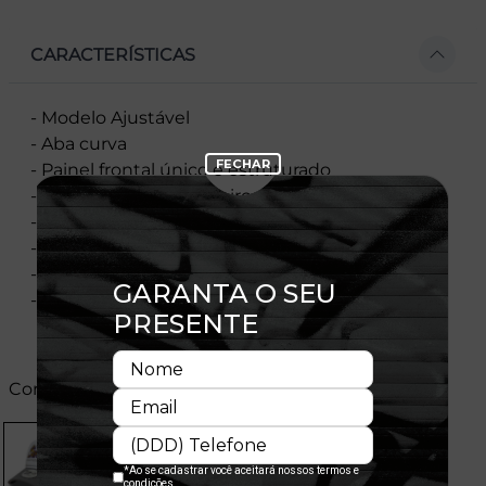
CARACTERÍSTICAS
- Modelo Ajustável
- Aba curva
- Painel frontal único e estruturado
- Painéis laterais e traseiros em mesh
- Flag bordada no lado esquerdo
- Importado
- Licença Oficial
- Composição:100% Algodão
Cores: