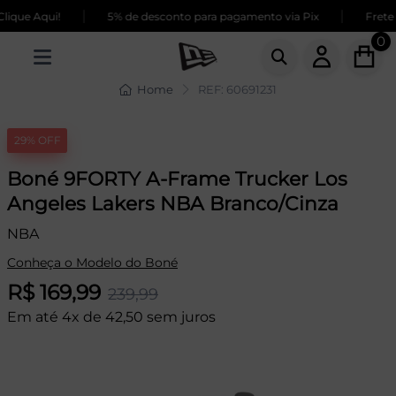
|
|
que Aqui!
5% de desconto para pagamento via Pix
Frete G
0
Home
REF: 60691231
29% OFF
Boné 9FORTY A-Frame Trucker Los
Angeles Lakers NBA Branco/Cinza
NBA
Conheça o Modelo do Boné
R$ 169,99
239,99
Em até 4x de 42,50 sem juros