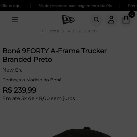
|
|
ique Aqui!
5% de desconto para pagamento via Pix
Frete 
0
Home
REF: 60691076
Boné 9FORTY A-Frame Trucker
Branded Preto
New Era
Conheça o Modelo do Boné
R$ 239,99
Em até 5x de 48,00 sem juros