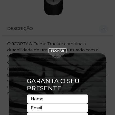
DESCRIÇÃO
O 9FORTY A-Frame Trucker combina a
durabilidade de um boné estruturado com o
visual único do design A-Frame. O painel frontal
com costura em “V” cria um perfil mais angular e
marcante, enquanto as traseiras em tela
garantem respirabilidade e leveza. O fechamento
snapback oferece ajuste prático e confortável,
unindo o melhor do estilo clássico ao design
moderno e funcional.