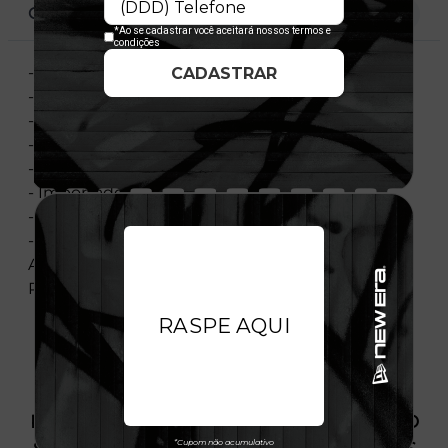
CARACTERÍSTICAS
- Modelo Ajustável
- Aba curva
- Painel frontal único e estruturado
- Painéis laterais e traseiros em mesh
- Flag bordada no lado esquerdo
- Importado
- Licença Oficial
- Composição:Painéis Frontais E Aba 100%
Algodão - Painéis Centrais E Traseiros 100%
Poliéster
PRODUTO SEM ESTOQUE DÍSPONÍVEL NO