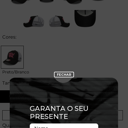
Cores:
Preto/Branco
Tamanhos:
U
Provador Virtual
Tabela de Medidas
Quantidade: