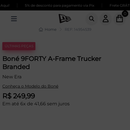
|
|
qui!
5% de desconto para pagamento via Pix
Frete GRÁTIS
0
Home
REF: 14954539
ÚLTIMAS PEÇAS
Boné 9FORTY A-Frame Trucker
Branded
New Era
Conheça o Modelo do Boné
R$ 249,99
Em até 6x de 41,66 sem juros