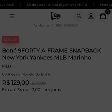
|
|
e Aqui!
5% de desconto para pagamento via Pix
Frete GRÁ
0
Home
REF: 60588321
57% OFF
Boné 9FORTY A-FRAME SNAPBACK
New York Yankees MLB Marinho
MLB
Conheça o Modelo do Boné
R$ 129,00
299,99
Em até 3x de 43,00 sem juros