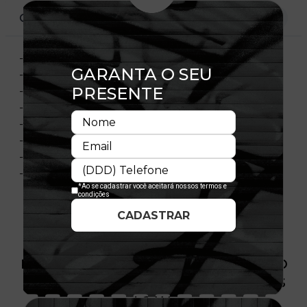
CARACTERÍSTICAS
- Modelo Ajustável
- Aba curva
- Copa frontal estruturada
- Painel frontal único
- Flag bordada no lado esquerdo
- Importado
- Licença Oficial
- Composição:100% Algodão
PRODUTO SEM ESTOQUE DÍSPONÍVEL NO
SITE, CONSULTE A DISPONIBILIDADE NAS
LOJAS