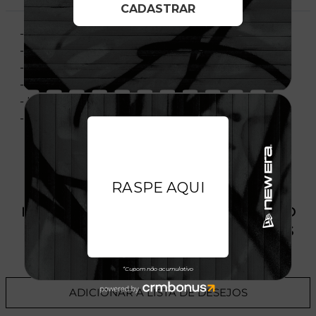
- Aba Curva
- Fechamento tipo Snapback
- Painél Frontal Único
- Estruturado
- Importado
- Licença Oficial
PRODUTO SEM ESTOQUE DÍSPONÍVEL NO
SITE, CONSULTE A DISPONIBILIDADE NAS
LOJAS
ADICIONAR A LISTA DE DESEJOS