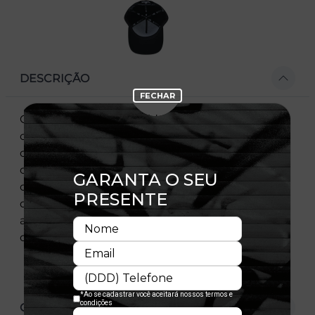
DESCRIÇÃO
Confeccionado em tecido macio, recebe a
clássica bandeira New Era® na lateral esquerda.
com um design moderno, esse cap possui aba
curvada que protege o rosto dos raios solares,
costuras reforçadas e fechamento strapback. O
diferencial fica por conta da tecnologia
adjustable, que garante um encaixe perfeito
com muito conforto.
CARACTERÍSTICAS