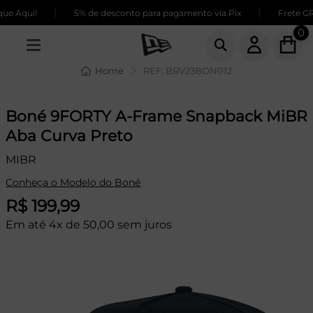
|
|
e Aqui!
5% de desconto para pagamento via Pix
Frete GRÁ
0
Home
REF: BRV23BON012
Boné 9FORTY A-Frame Snapback MiBR
Aba Curva Preto
MIBR
Conheça o Modelo do Boné
R$ 199,99
Em até 4x de 50,00 sem juros