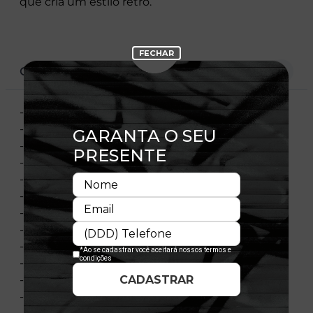
que cria um estilo retrô.
CARACTERÍSTICAS
- Aba Curva
- Painel Frontal Único
- Estrtuturado
- Ajustável
- Fechamento Tipo Snapback
- Etiqueta Bordada Frontal
- Painel Frontal Contrastante
- Flag Bordada No Painel Esquerdo
- Tecido Neoprene
- Composição 100% Acrílico
- Importado
- Licença Oficial