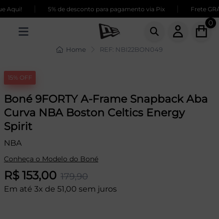
|
|
 Aqui!
5% de desconto para pagamento via Pix
Frete GRÁT
0
Home
REF: NBI22BON049
15% OFF
Boné 9FORTY A-Frame Snapback Aba
Curva NBA Boston Celtics Energy
Spirit
NBA
Conheça o Modelo do Boné
R$ 153,00
179,90
Em até 3x de 51,00 sem juros