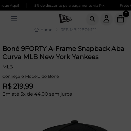
|
|
que Aqui!
5% de desconto para pagamento via Pix
Frete GR
0
Home
REF: MBI22BON122
Boné 9FORTY A-Frame Snapback Aba
Curva MLB New York Yankees
MLB
Conheça o Modelo do Boné
R$ 219,99
Em até 5x de 44,00 sem juros