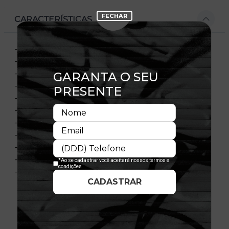
CARACTERÍSTICAS
- ABA CURVA
- PAINEL FRONTAL ÚNICO
- ESTRTUTURADO
- AJUSTÁVEL
- FECHAMENTO TIPO SNAPBACK
- BORDADO FRONTAL
- FLAG BORDADA NO PAINEL ESQUERDO
- TECIDO SARJA
- COMPOSIÇÃO 100% POLIÉSTER
- IMPORTADO
- LICENÇA OFICIAL