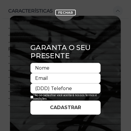
CARACTERÍSTICAS
- REF.:NBI21BON036
- SNAPBACK
- ESTAMPA EMBORRACHADA REFLETIVA
FRONTAL
- FLAG BORDADA
- PAINEL FRONTAL ÚNICO
- AJUSTÁVEL
- Aba curva
- NYLON
- 100% POLIÉSTER
- IMPORTADO
- LICENÇA OFICIAL