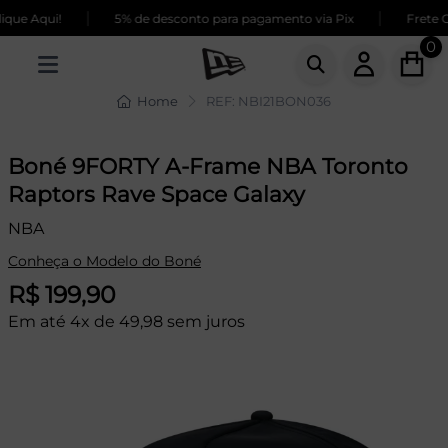
|
|
ue Aqui!
5% de desconto para pagamento via Pix
Frete GR
0
Home
REF: NBI21BON036
Boné 9FORTY A-Frame NBA Toronto
Raptors Rave Space Galaxy
NBA
Conheça o Modelo do Boné
R$ 199,90
Em até 4x de 49,98 sem juros