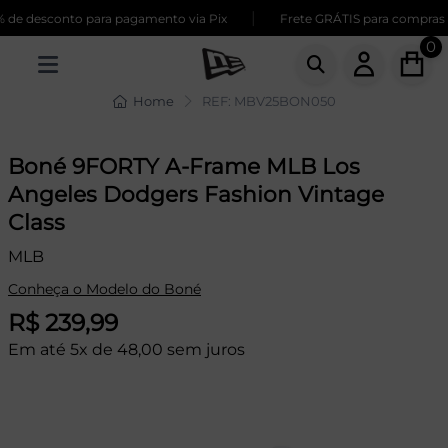
|
de desconto para pagamento via Pix
Frete GRÁTIS para compras a
0
Home
REF: MBV25BON050
Boné 9FORTY A-Frame MLB Los
Angeles Dodgers Fashion Vintage
Class
MLB
Conheça o Modelo do Boné
R$ 239,99
Em até 5x de 48,00 sem juros