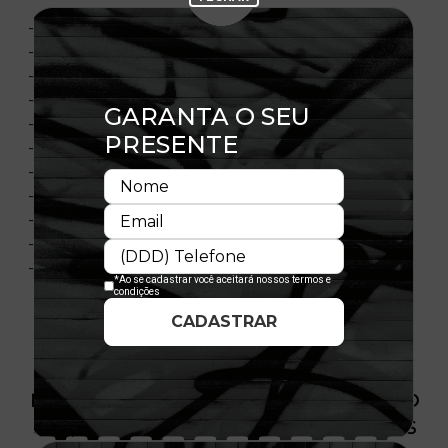
- Aba curva
- Estruturado
- Ajustável
- Fechamento tipo Snapback
- Bordado frontal
- Bordado lateral
- Flag New Era bordada
- Painel frontal único
- Material: Canvas
- Composição: 100% Algodão
- Licença oficial
PRODUTO SEM ESTOQUE DÍSPONÍVEL NO
SITE, CONSULTE A DISPONIBILIDADE NAS