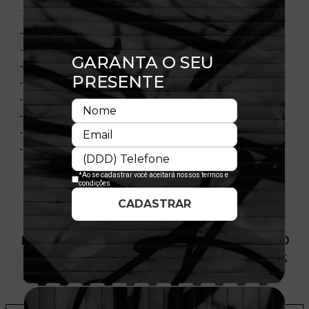
- Modelo Ajustável
- Aba curva
- Copa frontal estruturada
- Painel frontal único
- Flag bordada no lado esquerdo
- Importado
- Licença Oficial
- Composição:100% Poliéster
PRODUTO SEM ESTOQUE DÍSPONÍVEL NO
SITE, CONSULTE A DISPONIBILIDADE NAS
LOJAS