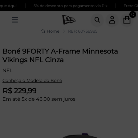
|
|
ue Aqui!
5% de desconto para pagamento via Pix
Frete GR
0
Home
REF: 60758985
Boné 9FORTY A-Frame Minnesota
Vikings NFL Cinza
NFL
Conheça o Modelo do Boné
R$ 229,99
Em até 5x de 46,00 sem juros