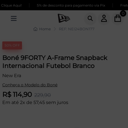
|
|
lique Aqui!
5% de desconto para pagamento via Pix
Frete 
0
Home
REF: NEI24BON177
50% OFF
Boné 9FORTY A-Frame Snapback
Internacional Futebol Branco
New Era
Conheça o Modelo do Boné
R$ 114,90
229,90
Em até 2x de 57,45 sem juros