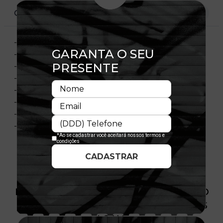
CARACTERÍSTICAS
- Modelo Ajustável
- Aba curva
- Copa frontal estruturada
- Painel frontal único
- Flag bordada no lado esquerdo
- Importado
- Licença Oficial
- Composição:100% Poliéster
PRODUTO SEM ESTOQUE DÍSPONÍVEL NO
SITE, CONSULTE A DISPONIBILIDADE NAS
LOJAS