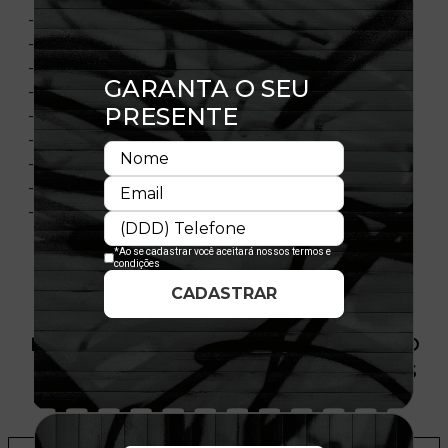
- Contra-aba em cor contrastante
- Flag New Era bordada
- Aba curva
- Painel frontal único estruturado
- Ajustável
- Fechamento tipo Snapback
- Material: Sarja
- Composição: 100% Poliéster
- Licença oficial
PRODUTO SEM ESTOQUE DÍSPONÍVEL NO
SITE, CONSULTE A DISPONIBILIDADE NAS
LOJAS