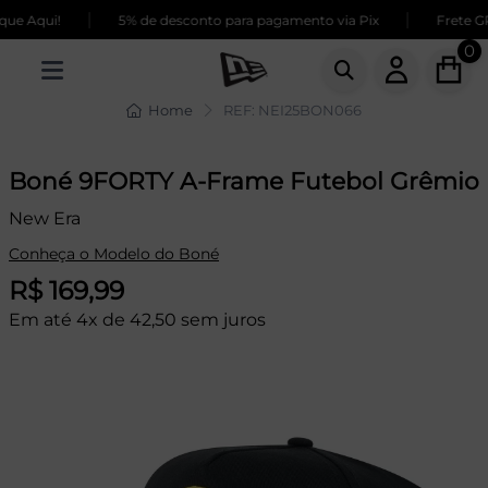
|
|
e Aqui!
5% de desconto para pagamento via Pix
Frete GRÁ
0
Home
REF: NEI25BON066
Boné 9FORTY A-Frame Futebol Grêmio
New Era
Conheça o Modelo do Boné
R$ 169,99
Em até 4x de 42,50 sem juros