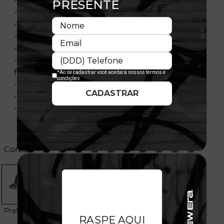
- Modelo Ajustável
- Aba curva
- Copa frontal estruturada
- Painel frontal único
- Flag bordada no lado esquerdo
- Logotipo do Detroit Tigers com morcegos na
frente
- Importado
- Licença Oficial
- Composição:100% Poliéster
Cores:
Preto