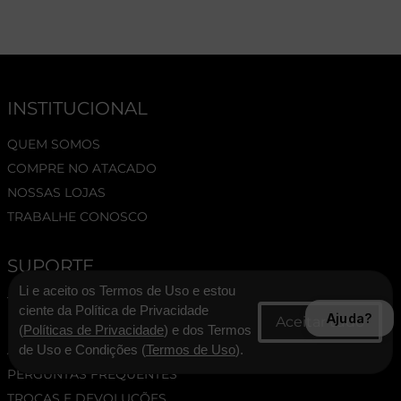
INSTITUCIONAL
QUEM SOMOS
COMPRE NO ATACADO
NOSSAS LOJAS
TRABALHE CONOSCO
SUPORTE
Li e aceito os Termos de Uso e estou
TERMOS E CONDIÇÕES
ciente da Política de Privacidade
Ajuda?
POLÍTICA DE PRIVACIDADE
(
Políticas de Privacidade
) e dos Termos
ASSESSORIA DE IMPRENSA
de Uso e Condições (
Termos de Uso
).
PERGUNTAS FREQUENTES
TROCAS E DEVOLUÇÕES