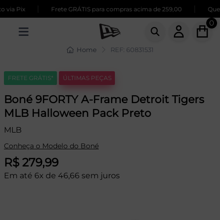
|
|
via Pix
Frete GRÁTIS para compras acima de 259,00
Quer
0
Home
REF: 60831531
FRETE GRÁTIS*
ÚLTIMAS PEÇAS
Boné 9FORTY A-Frame Detroit Tigers
MLB Halloween Pack Preto
MLB
Conheça o Modelo do Boné
R$ 279,99
Em até 6x de 46,66 sem juros