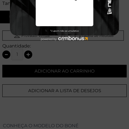
Tamanhos:
U
Provador Virtual
Tabela de Medidas
Quantidade:
ADICIONAR AO CARRINHO
ADICIONAR A LISTA DE DESEJOS
CONHEÇA O MODELO DO BONÉ