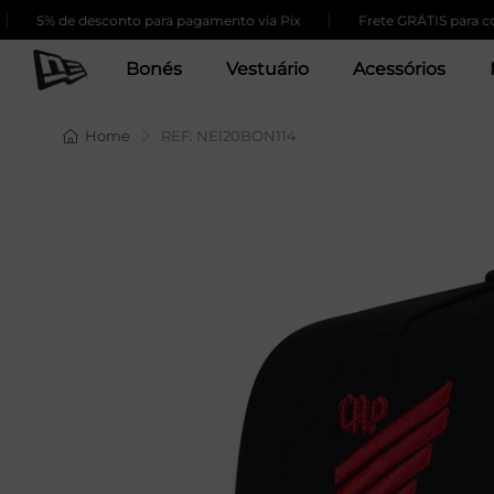
|
% de desconto para pagamento via Pix
Frete GRÁTIS para compras
Bonés
Vestuário
Acessórios
Home
REF: NEI20BON114