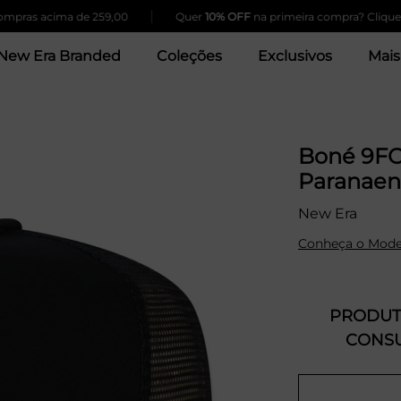
|
 acima de 259,00
Quer
10% OFF
na primeira compra? Clique Aqui!
New Era Branded
Coleções
Exclusivos
Mais
Boné 9FO
Paranaen
New Era
Conheça o Mode
PRODUTO
CONSU