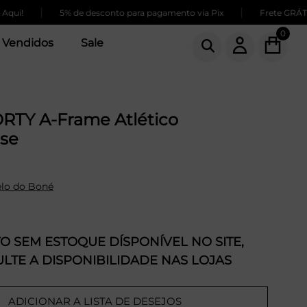
|
|
5% de desconto para pagamento via Pix
Frete GRÁTIS para
0
 Vendidos
Sale
RTY A-Frame Atlético
se
lo do Boné
 SEM ESTOQUE DÍSPONÍVEL NO SITE,
LTE A DISPONIBILIDADE NAS LOJAS
ADICIONAR A LISTA DE DESEJOS