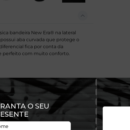
ica bandeira New Era® na lateral
possui aba curvada que protege o
diferencial fica por conta da
e perfeito com muito conforto.