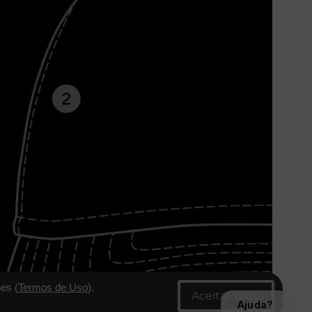
es (
Termos de Uso
).
Ajuda?