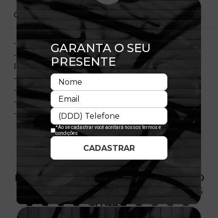
CARACTERÍSTICAS
- Aba Reta
- Fechamento Tipo Snapback Para Ajuste
Perfeito
- Copa Alta E Larga
- Painéis Frontais Estruturados
- Licença Oficial
- Importado
PRODUTO SEM ESTOQUE DÍSPONÍVEL NO
SITE, CONSULTE A DISPONIBILIDADE NAS
LOJAS