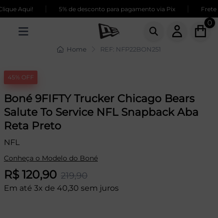
|
|
que Aqui!
5% de desconto para pagamento via Pix
Frete G
0
Home
REF: NFP22BON251
45% OFF
Boné 9FIFTY Trucker Chicago Bears
Salute To Service NFL Snapback Aba
Reta Preto
NFL
Conheça o Modelo do Boné
R$ 120,90
219,90
Em até 3x de 40,30 sem juros