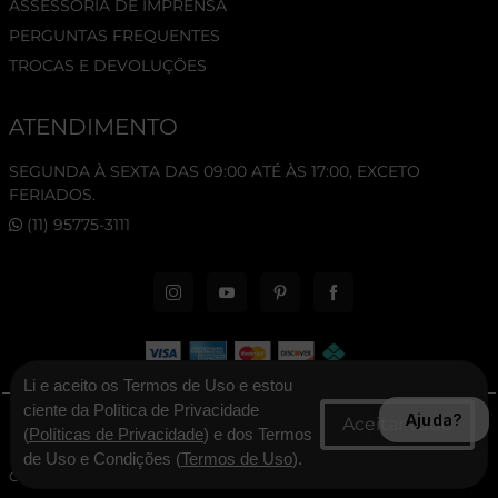
ASSESSORIA DE IMPRENSA
PERGUNTAS FREQUENTES
TROCAS E DEVOLUÇÕES
ATENDIMENTO
SEGUNDA À SEXTA DAS 09:00 ATÉ ÀS 17:00, EXCETO
FERIADOS.
(11) 95775-3111
Li e aceito os Termos de Uso e estou
ciente da Política de Privacidade
Ajuda?
© 2026 New Era Cap. Todos os direitos reservados.
(
Políticas de Privacidade
) e dos Termos
de Uso e Condições (
Termos de Uso
).
CNPJ: 06.346.545/0001-30 - New Era Brasil Ltda