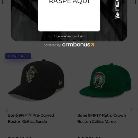
TALVEZ VOCÊ GOSTE
NOVIDADE
Boné 9FIFTY Pré-Curved
Boné 9FIFTY Retro Crown
Boston Celtics Suede
Boston Celtics Verde