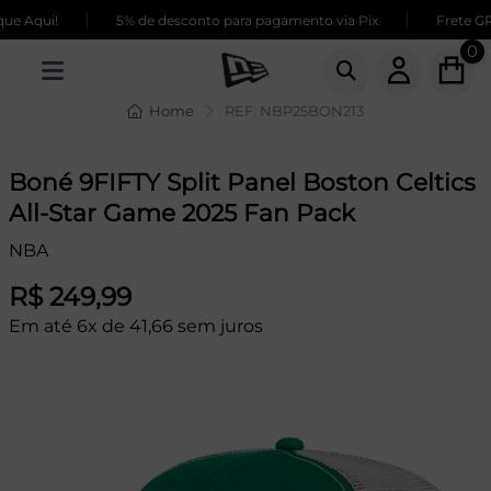
|
|
e Aqui!
5% de desconto para pagamento via Pix
Frete GRÁ
0
Home
REF: NBP25BON213
Boné 9FIFTY Split Panel Boston Celtics
All-Star Game 2025 Fan Pack
NBA
R$ 249,99
Em até 6x de 41,66 sem juros