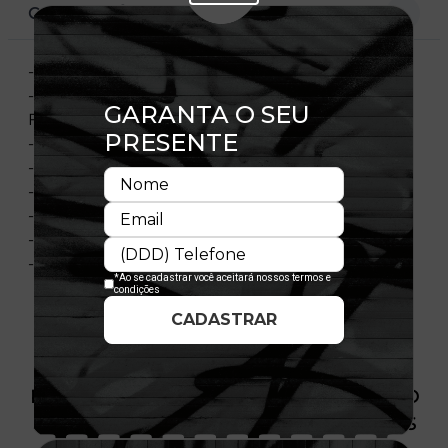
CARACTERÍSTICAS
- Snapback
- Etiqueta Personalizada Aplicada No Painel
Frontal
- Detalhe Contrastante Na Aba
- Flag Bordada
- Sarja
- 100% Poliéster
- Importado
- Licença Oficial
PRODUTO SEM ESTOQUE DÍSPONÍVEL NO
SITE, CONSULTE A DISPONIBILIDADE NAS