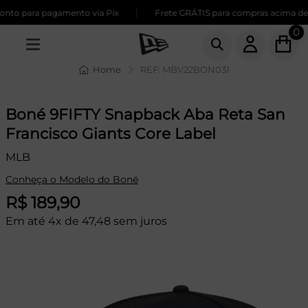
|
to para pagamento via Pix
Frete GRÁTIS para compras acima de 2
0
Home
REF: MBV22BON031
Boné 9FIFTY Snapback Aba Reta San
Francisco Giants Core Label
MLB
Conheça o Modelo do Boné
R$ 189,90
Em até 4x de 47,48 sem juros