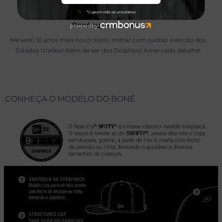
Daniel Monteiro De Oliveira
07/03/2024
Boné super maneiro!
Me senti 10 anos mais novo! Estilo militar com padrão exército dos
Estados Unidos! Além de ser dos Dolphins! Amei cada detalhe!
CONHEÇA O MODELO DO BONÉ