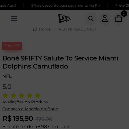
|
|
e Aqui!
5% de desconto para pagamento via Pix
Frete GRÁ
0
Home
REF: NFP24BON160
30% OFF
Boné 9FIFTY Salute To Service Miami
Dolphins Camuflado
NFL
5.0
Avaliações do Produto
Conheça o Modelo do Boné
R$ 195,90
279,90
Em até 4x de 48,98 sem juros