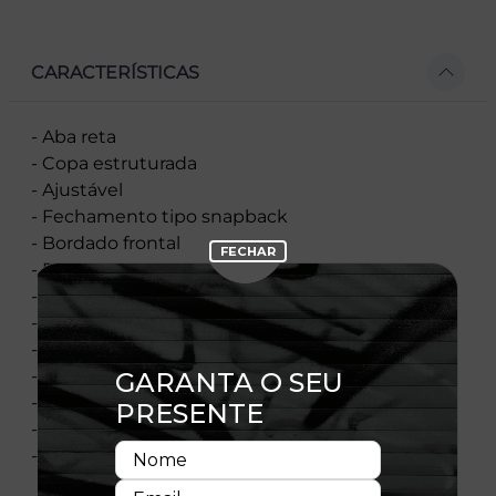
CARACTERÍSTICAS
- Aba reta
- Copa estruturada
- Ajustável
- Fechamento tipo snapback
- Bordado frontal
- Bordado traseiro
- Flag New Era bordada na lateral esquerda
- Bordado na lateral direita
- Copa camuflada
- Contra-aba camuflada
- 100% poliéster
- Licença oficial
- Importado