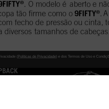
rivacidade (
Políticas de Privacidade
) e dos Termos de Uso e Condiçõ