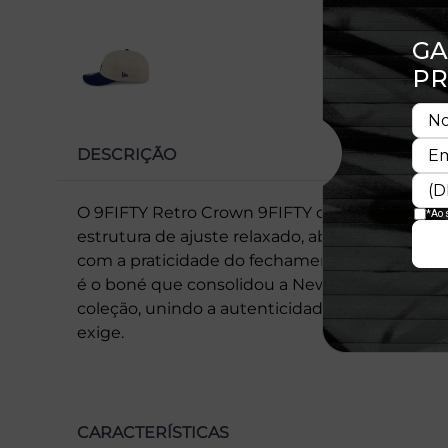
DESCRIÇÃO
O 9FIFTY Retro Crown 9FIFTY complementa no
estrutura de ajuste relaxado, aba pre curvada
com a praticidade do fechamento em snapback
é o boné que consolidou a New Era no mundo. 
coleção, unindo a autenticidade de um ícone 
exige.
CARACTERÍSTICAS