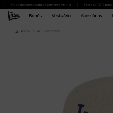
|
5% de desconto para pagamento via Pix
Frete GRÁTIS para compr
Bonés
Vestuário
Acessórios
Home
REF: 60772891