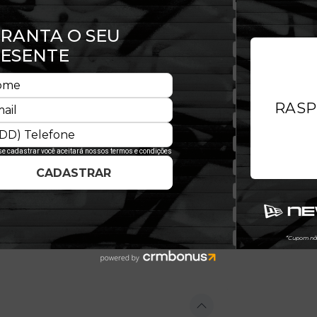
ssa família 9FIFTY®. Possui uma
 e mantendo a alta qualidade, mas
 para um ajuste universal. O 9FIFTY
É a peça essencial para qualquer
com a versatilidade que o streetwear