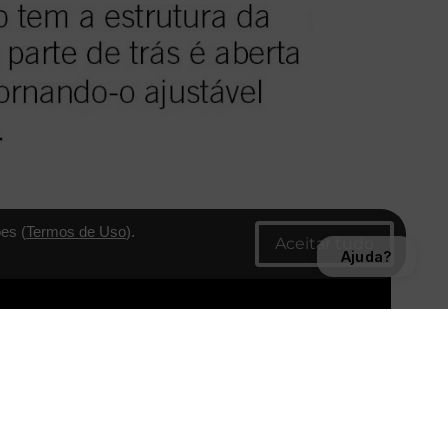
es (
Termos de Uso
).
Ajuda?