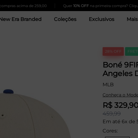
|
as acima de 259,00
Quer
10% OFF
na primeira compra? Clique Aqu
New Era Branded
Coleções
Exclusivos
Mais
28% OFF
FRET
Boné 9F
Angeles 
MLB
Conheça o Mode
R$ 329,9
459,99
Em até 6x de 
Cores: