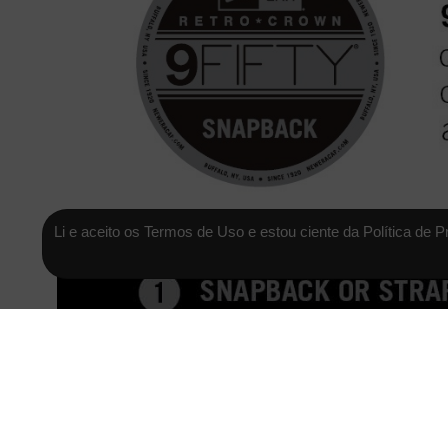
Li e aceito os Termos de Uso e estou ciente da Política de P