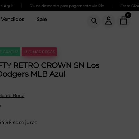
|
|
i!
5% de desconto para pagamento via Pix
Frete GRÁTIS p
0
 Vendidos
Sale
E GRÁTIS*
ÚLTIMAS PEÇAS
IFTY RETRO CROWN SN Los
Dodgers MLB Azul
lo do Boné
0
54,98 sem juros