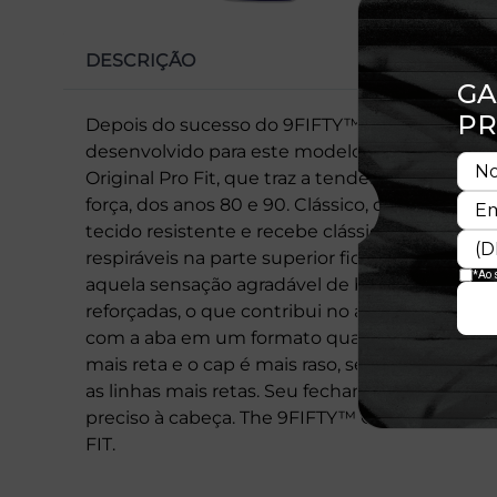
DESCRIÇÃO
Depois do sucesso do 9FIFTY™, agora é a vez 
desenvolvido para este modelo: o The 9FIFTY™ 
Original Pro Fit, que traz a tendência que fe
força, dos anos 80 e 90. Clássico, o boné Ne
tecido resistente e recebe clássica flag New Er
respiráveis na parte superior ficam responsáv
aquela sensação agradável de bem-estar. Muit
reforçadas, o que contribui no aumento da dur
com a aba em um formato quadrado e mais c
mais reta e o cap é mais raso, sendo um model
as linhas mais retas. Seu fechamento snapback
preciso à cabeça. The 9FIFTY™ Original Fit, re
FIT.