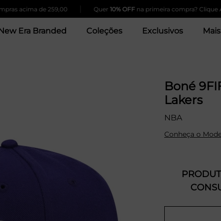
|
s acima de 259,00
Quer
10% OFF
na primeira compra? Clique Aqui!
New Era Branded
Coleções
Exclusivos
Mais
Boné 9FIF
Lakers
NBA
Conheça o Mode
PRODUTO
CONSU