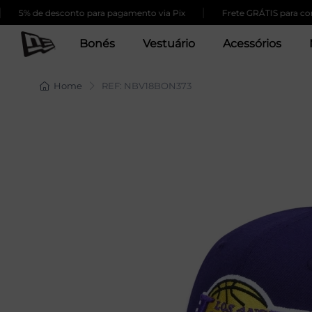
|
5% de desconto para pagamento via Pix
Frete GRÁTIS para compra
Bonés
Vestuário
Acessórios
Home
REF: NBV18BON373