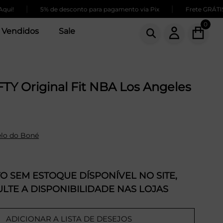
|
|
5% de desconto para pagamento via Pix
Frete GRÁTIS pa
0
 Vendidos
Sale
TY Original Fit NBA Los Angeles
lo do Boné
 SEM ESTOQUE DÍSPONÍVEL NO SITE,
LTE A DISPONIBILIDADE NAS LOJAS
ADICIONAR A LISTA DE DESEJOS