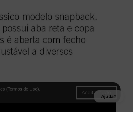
es (
Termos de Uso
).
Ajuda?