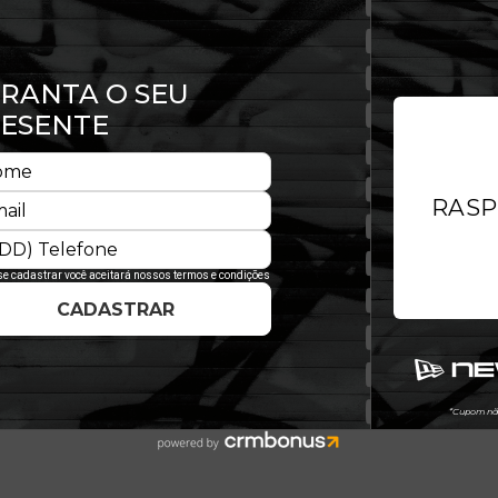
de relançarmos o primeiro formato
Original Fit, inspirado no formato
z moda e que está voltando com muita
w Era® 9FIFTY™ OF é confeccionado em
a® na lateral esquerda. As vias
eis por dissipar a umidade e garantem
o resistente, conta com costuras
abilidade. O 9FIFTY™ Original Fit vem
urto, a copa do boné vem um pouco
o FIT que não cobre as orelhas e tem
 é prático e garante um ajuste
inventamos um clássico. Prove esse