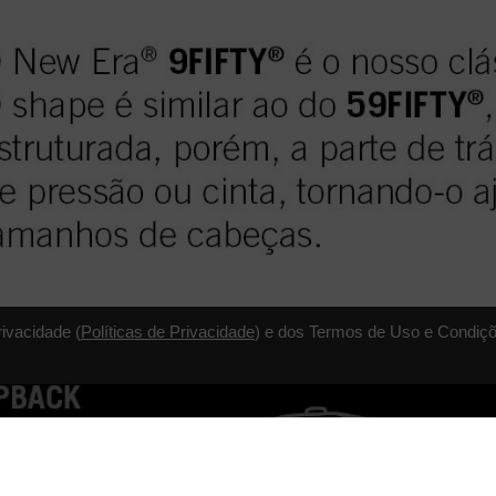
rivacidade (
Políticas de Privacidade
) e dos Termos de Uso e Condiçõ