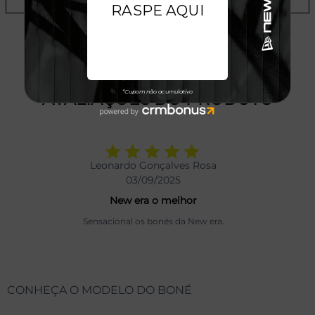
AVALIAÇÕES DO PRODUTO
Leonardo Gonçalves Rosa
03/09/2025
New era o melhor
Sensacional os bonés da New era.
CONHEÇA O MODELO DO BONÉ