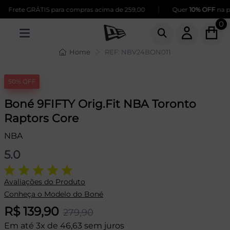
|
Frete GRÁTIS para compras acima de 259,00
Quer
10% OFF
na pri
0
Home
REF: NBV24BON011
50% OFF
Boné 9FIFTY Orig.Fit NBA Toronto
Raptors Core
NBA
5.0
Avaliações do Produto
Conheça o Modelo do Boné
R$ 139,90
279,90
Em até 3x de 46,63 sem juros