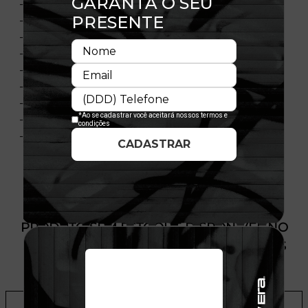
- Bordado frontal
- Estampa Interna
- Aba
- Contra aba em cor contrastante
- Flag bordada no lado esquerdo
- Material: Sarja
- Composição: 100% Poliéster
- Importado
- Licença Oficial
PRODUTO SEM ESTOQUE DÍSPONÍVEL NO
SITE, CONSULTE A DISPONIBILIDADE NAS
LOJAS
ADICIONAR A LISTA DE DESEJOS