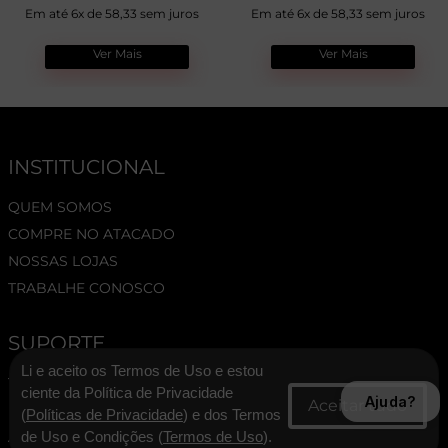
Em até 6x de 58,33 sem juros
Em até 6x de 58,33 sem juros
Ver Mais
Ver Mais
INSTITUCIONAL
QUEM SOMOS
COMPRE NO ATACADO
NOSSAS LOJAS
TRABALHE CONOSCO
SUPORTE
Li e aceito os Termos de Uso e estou
TERMOS E CONDIÇÕES
ciente da Política de Privacidade
Ajuda?
POLÍTICA DE PRIVACIDADE
(
Políticas de Privacidade
) e dos Termos
ASSESSORIA DE IMPRENSA
de Uso e Condições (
Termos de Uso
).