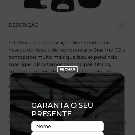
DESCRIÇÃO
FURIA é uma organização de e-sports que
nasceu do desejo de representar o Brasil no CS e
conquistou muito mais que isso, expandindo
suas ligas, disputamos os principais títulos,
adotamos novos objetivos e ganhando um
propósito maior. É um movimento sócio-cultural.
A história é de pioneirismo com grandes
conquistas e tradição. O presente é de desejo,
garra e estratégia. A pantera estampada no peito
estampa também o futuro de glória. Os pilares
de performance, lifestyle, conteúdo, business,
tecnologia e social são os principais constituintes
do movimento FURIA, que representa uma