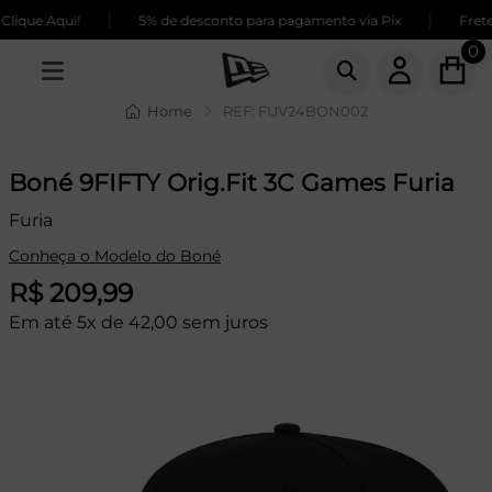
|
|
ique Aqui!
5% de desconto para pagamento via Pix
Frete 
0
Home
REF: FUV24BON002
Boné 9FIFTY Orig.Fit 3C Games Furia
Furia
Conheça o Modelo do Boné
R$ 209,99
Em até 5x de 42,00 sem juros