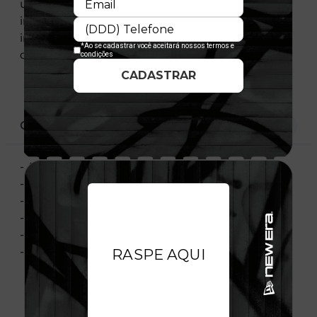
unidade que respeita as individualidades e
impacta positivamente os contextos em que se
insere. Unem pessoas e alimentam sonhos
dentro e fora dos jogos.
CARACTERÍSTICAS
- Aba reta
- Estruturado
- Ajustável
- Composição: 100% Poliéster
- Importado
- Licença Oficial