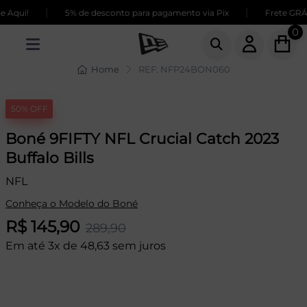
|
|
Aqui!
5% de desconto para pagamento via Pix
Frete GRÁTI
0
Home
REF: NFP24BON060
50% OFF
Boné 9FIFTY NFL Crucial Catch 2023
Buffalo Bills
NFL
Conheça o Modelo do Boné
R$ 145,90
289,90
Em até 3x de 48,63 sem juros