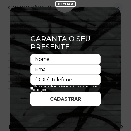
CARACTERÍSTICAS
- Bordado frontal
- Logo Crucial Catch na lateral direita
- Aba estampada
- Aba reta
- Ajustável com fechamento tipo Snapback
- Copa estruturada
- Flag bordada no lado esquerdo
- 100% Poliéster
- Importado
- Licença oficial
PRODUTO SEM ESTOQUE DÍSPONÍVEL NO