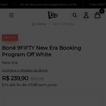
|
|
qui!
5% de desconto para pagamento via Pix
Frete GRÁTIS
0
Home
REF: 14737384
29% OFF
Boné 9FIFTY New Era Booking
Program Off White
New Era
Conheça o Modelo do Boné
R$ 239,90
339,99
Em até 5x de 47,98 sem juros