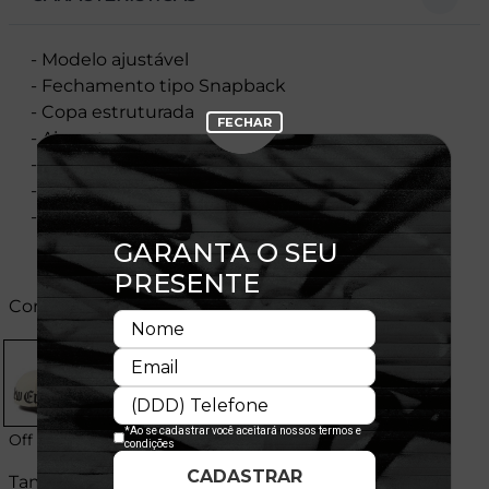
- Modelo ajustável
- Fechamento tipo Snapback
- Copa estruturada
- Aba reta
- Flag New Era® bordada na lateral esquerda
- Licença oficial
- Composição:100% Poliéster
Cores:
Off White
Tamanhos: