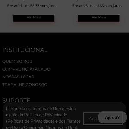
Em até 6x de 58,33 sem juros
Em até 6x de 41,66 sem juros
Ver Mais
Ver Mais
INSTITUCIONAL
QUEM SOMOS
COMPRE NO ATACADO
NOSSAS LOJAS
TRABALHE CONOSCO
SUPORTE
Li e aceito os Termos de Uso e estou
TERMOS E CONDIÇÕES
ciente da Política de Privacidade
Ajuda?
POLÍTICA DE PRIVACIDADE
(
Políticas de Privacidade
) e dos Termos
ASSESSORIA DE IMPRENSA
de Uso e Condições (
Termos de Uso
).