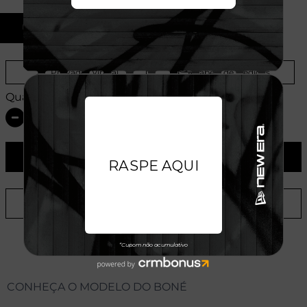
U
Provador Virtual
Tabela de Medidas
Quantidade:
ADICIONAR AO CARRINHO
ADICIONAR A LISTA DE DESEJOS
CONHEÇA O MODELO DO BONÉ