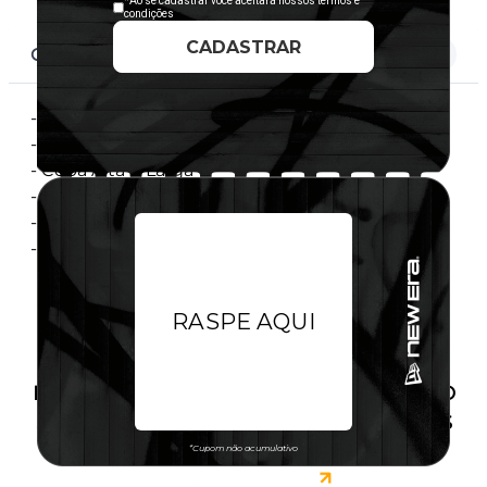
CARACTERÍSTICAS
- Aba Reta
- Ajustável Com Fechamento Tipo Snapback
- Copa Alta E Larga
- Painel Frontal Estruturado
- Licença Oficial
- Importado
PRODUTO SEM ESTOQUE DÍSPONÍVEL NO
SITE, CONSULTE A DISPONIBILIDADE NAS
LOJAS