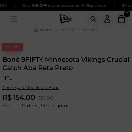
|
|
00
Quer
10% OFF
na primeira compra? Clique Aqui!
5% de 
0
Home
REF: NFP22BON187
30% OFF
Boné 9FIFTY Minnesota Vikings Crucial
Catch Aba Reta Preto
NFL
Conheça o Modelo do Boné
R$ 154,00
219,90
Em até 3x de 51,33 sem juros