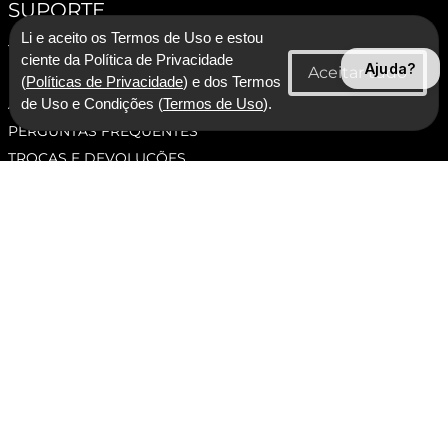
SUPORTE
Li e aceito os Termos de Uso e estou
TERMOS E CONDIÇÕES
ciente da Política de Privacidade
Ajuda?
POLÍTICA DE PRIVACIDADE
(
Políticas de Privacidade
) e dos Termos
ASSESSORIA DE IMPRENSA
de Uso e Condições (
Termos de Uso
).
PERGUNTAS FREQUENTES
TROCAS E DEVOLUÇÕES
ATENDIMENTO
SEGUNDA À SEXTA DAS 09:00 ATÉ ÀS 17:00, EXCETO
FERIADOS.
(11) 95775-3111