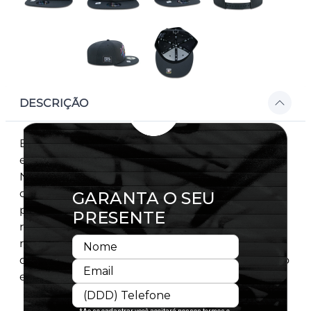
DESCRIÇÃO
Este autêntico cap de aba reta é confeccionado
em tecido resistente e apresenta a clássica flag
New Era® na lateral esquerda. O interior é
confortável e a parte superior conta com vias
para entrada de ar para maior
respirabilidade.Conta também com costuras
reforçadas, o que contribui no aumento da
durabilidade. Seu fechamento ajustável é prático
e garante um ajuste preciso à cabeça.