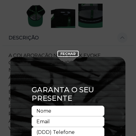
DESCRIÇÃO
A COLABORAÇÃO NEW ERA X EVOKE
COMEMORA OS 100 ANOS DE TRAJETÓRIA DA
NEW ERA, E GANHA VIDA COM ESTE
AUTÊNTICO BONÉ 9FIFTY DE ABA RETA E
AJUSTÁVEL. O PRIMOR NOS DETALHES, O
ESTILO IMPECÁVEL E A QUALIDADE MÁXIMA,
MATERIALIZAM ESTA SÉRIE LIMITADA DE
FORMA ÚNICA E GENUÍNA, EXPRESSANDO OS
PROFUNDOS VALORES DE TRADIÇÃO, ESTILO E
ALTA QUALIDADE DE AMBAS AS MARCAS. BEM-
VINDO À FAMIGLIA!