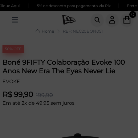
|
|
que Aqui!
5% de desconto para pagamento via Pix
Frete G
0
Home
REF: NEC20BON051
50% OFF
Boné 9FIFTY Colaboração Evoke 100
Anos New Era The Eyes Never Lie
EVOKE
R$ 99,90
199,90
Em até 2x de 49,95 sem juros