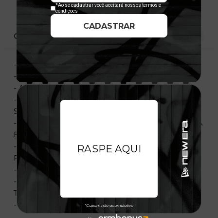
CARACTERÍSTICAS
- REF.: NEC20BON51
- ESTRUTURADO
- ABA RETA
- AJUSTÁVEL COM FECHAMENTO TIPO
SNAPBACK
- FRASE THE EYES NEVER LIE EMBORRACHADA
EM PRETO COM BORDAS EM VERDE
- LOGO EVOKE BRANCO EMBORRACHADO NA
PARTE TRASEIRA
- FLAG NEW ERA BORDADA NA LATERAL
- PARTE INTERNA PERSONALIZADA COM
TRADITION, STYLE & HIGH QUALITY
- IMPORTADO