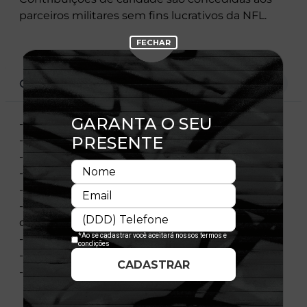
parceiros militares sem fins lucrativos da NFL.
CARACTERÍSTICAS
- Aba reta
- Ajustável
- Coroa estruturada
- Contra-aba camuflada
- Path do logo Salute To Service na parte traseira
- Patch da bandeira dos Estados Unidos no lado
direito
- Flag New Era bordada no lado esquerdo
- Licença oficial
- Importado