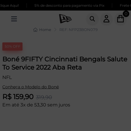
|
|
que Aqui!
5% de desconto para pagamento via Pix
Frete GR
0
Home
REF: NFP23BON079
50% OFF
Boné 9FIFTY Cincinnati Bengals Salute
To Service 2022 Aba Reta
NFL
Conheça o Modelo do Boné
R$ 159,90
319,90
Em até 3x de 53,30 sem juros