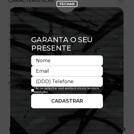
CARACTERÍSTICAS
- Bordado frontal
- Flag New Era bordada à esquerda
- Patch no lado direito
- Escudo NFL na parte traseira
- Aba reta
- Copa estruturada
- Ajustável
- Fechamento tipo Snapback
- Composição: Coroa: 100% Poliéster - Botão e
aba: 100% Poliéster - Contra-aba: 100% Algodão
- Licença oficial
PRODUTO SEM ESTOQUE DÍSPONÍVEL NO