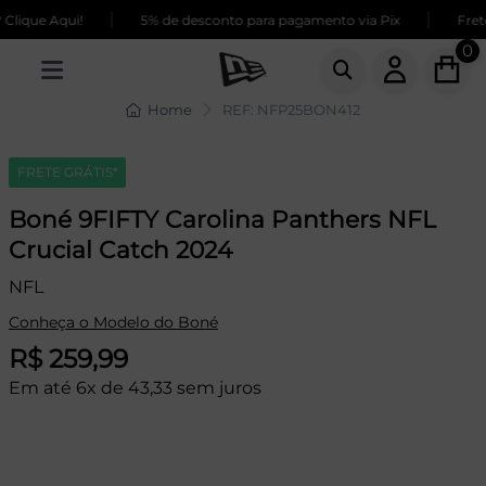
|
|
ique Aqui!
5% de desconto para pagamento via Pix
Frete 
0
Home
REF: NFP25BON412
FRETE GRÁTIS*
Boné 9FIFTY Carolina Panthers NFL
Crucial Catch 2024
NFL
Conheça o Modelo do Boné
R$ 259,99
Em até 6x de 43,33 sem juros