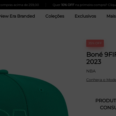
|
s acima de 259,00
Quer
10% OFF
na primeira compra? Clique Aqui!
New Era Branded
Coleções
Exclusivos
Mais
35% OFF
Boné 9FIF
2023
NBA
Conheça o Mode
PRODUTO
CONSU