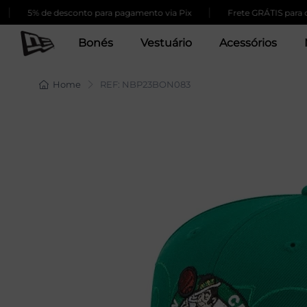
|
5% de desconto para pagamento via Pix
Frete GRÁTIS para compra
Bonés
Vestuário
Acessórios
Home
REF: NBP23BON083