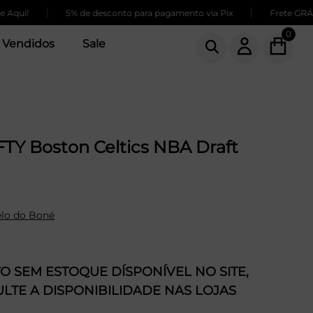
|
|
5% de desconto para pagamento via Pix
Frete GRÁTIS par
0
 Vendidos
Sale
TY Boston Celtics NBA Draft
lo do Boné
 SEM ESTOQUE DÍSPONÍVEL NO SITE,
LTE A DISPONIBILIDADE NAS LOJAS