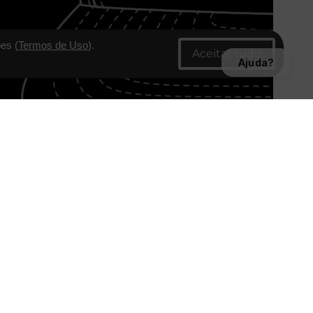
es (
Termos de Uso
).
Ajuda?