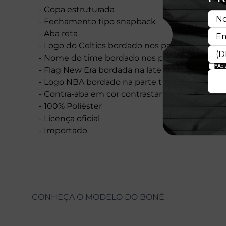
- Copa estruturada
- Fechamento tipo snapback
- Aba reta
- Logo do Celtics bordado nos paineis frontais
- Nome do time bordado nos paineis frontais
- Flag New Era bordada na lateral esquerda
- Logo NBA bordado na parte traseira
- Contra-aba em cor contrastante
- 100% Poliéster
- Licença oficial
- Importado
CONHEÇA O MODELO DO BONÉ