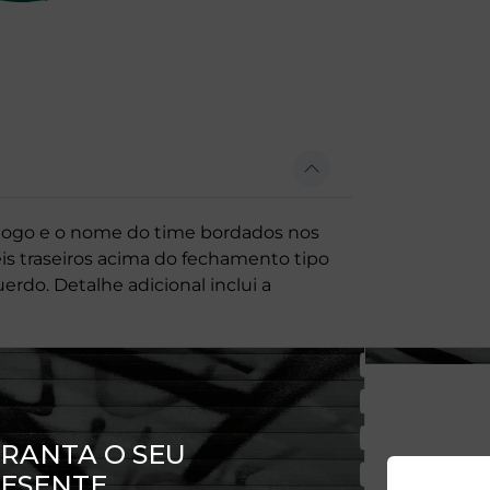
 logo e o nome do time bordados nos
neis traseiros acima do fechamento tipo
erdo. Detalhe adicional inclui a